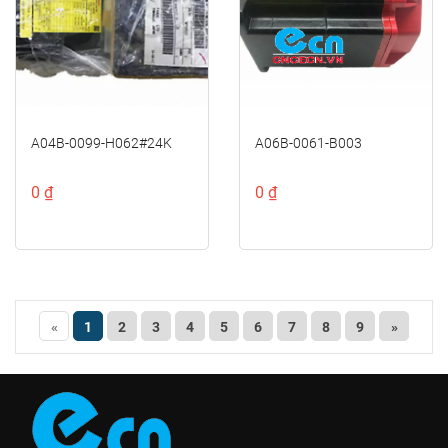
A04B-0099-H062#24K
A06B-0061-B003
0 ₫
0 ₫
«
1
2
3
4
5
6
7
8
9
»